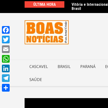
Ir
ÚLTIMA HORA
Vitória e Internacion
Fies começa a convoc
para
Brasil
o
conteúdo
Facebook
Twitter
Email
WhatsApp
CASCAVEL
BRASIL
PARANÁ
E
LinkedIn
SAÚDE
Telegram
Share