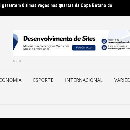
al garantem últimas vagas nas quartas da Copa Betano do
ar nesta sexta estudantes em lista de espera
STF mu
Ads:
0
Zerar
CONOMIA
ESPORTE
INTERNACIONAL
VARIE