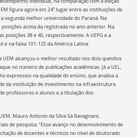
desempenho individual, na comparação com a edição
EM figura agora em 24º lugar entre as instituições de
o a segunda melhor universidade do Paraná. Na
s posições acima da registrada no ano anterior. Na
 as posições 38 e 45, respectivamente. A UEPG e a
l e na faixa 101-125 da América Latina.
 a UEM alcançou o melhor resultado nos dois quesitos
aque no número de publicações acadêmicas. Já a UEL,
 expressivo na qualidade do ensino, que analisa a
e da instituição de investimento na infraestrutura
e professores e alunos e a titulação dos
 UEM, Mauro Antonio da Silva Sá Ravagnani,
ionais de pesquisa. “Esse avanço no desenvolvimento de
citação de docentes e técnicos no nível de doutorado