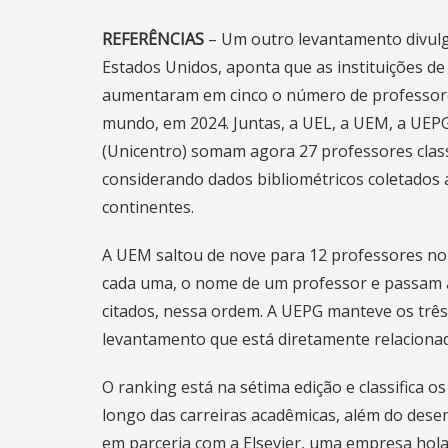
REFERÊNCIAS
– Um outro
levantamento divul
Estados Unidos, aponta que as instituições d
aumentaram em cinco o número de professores 
mundo, em 2024. Juntas, a UEL, a UEM, a UEPG
(Unicentro) somam agora 27 professores class
considerando dados bibliométricos coletados a
continentes.
A UEM saltou de nove para 12 professores no 
cada uma, o nome de um professor e passam a
citados, nessa ordem. A UEPG manteve os três 
levantamento que está diretamente relacionado
O ranking está na sétima edição e classifica os
longo das carreiras acadêmicas, além do desem
em parceria com a Elsevier, uma empresa holan