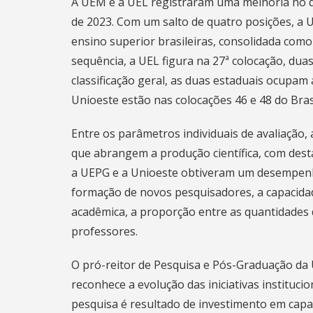
A UEM e a UEL registraram uma melhoria no 
de 2023. Com um salto de quatro posições, a U
ensino superior brasileiras, consolidada com
sequência, a UEL figura na 27ª colocação, dua
classificação geral, as duas estaduais ocupam
Unioeste estão nas colocações 46 e 48 do Brasi
Entre os parâmetros individuais de avaliação,
que abrangem a produção científica, com dest
a UEPG e a Unioeste obtiveram um desempenho
formação de novos pesquisadores, a capacidad
acadêmica, a proporção entre as quantidades d
professores.
O pró-reitor de Pesquisa e Pós-Graduação da
reconhece a evolução das iniciativas instituc
pesquisa é resultado de investimento em capa