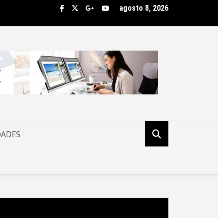
agosto 8, 2026
da decisão de Moraes e reduz pena de condenada por 8 de janei
DADES