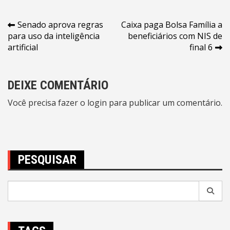
Navegação
Senado aprova regras
Caixa paga Bolsa Família a
para uso da inteligência
beneficiários com NIS de
de
artificial
final 6
Post
DEIXE COMENTÁRIO
Você precisa fazer o
login
para publicar um comentário.
PESQUISAR
Pesquisar
por: