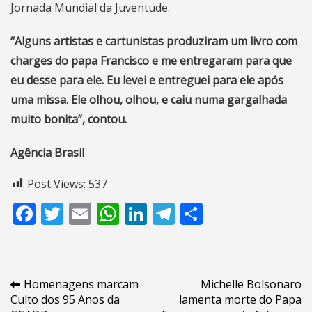
Jornada Mundial da Juventude.
“Alguns artistas e cartunistas produziram um livro com
charges do papa Francisco e me entregaram para que
eu desse para ele. Eu levei e entreguei para ele após
uma missa. Ele olhou, olhou, e caiu numa gargalhada
muito bonita”, contou.
Agência Brasil
Post Views:
537
Facebook
Twitter
Email
WhatsApp
LinkedIn
Telegram
Share
Navegação
Homenagens marcam
Michelle Bolsonaro
Culto dos 95 Anos da
lamenta morte do Papa
de